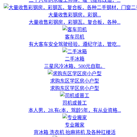
二十六年的水暖工师傅：暖气维修改造，...
大量收售彩钢房，彩钢...
大量收售彩钢房，彩钢瓦，复合板，各种...
客车司机
有大客车安全驾驶经验，遵纪守法，管吃...
二手冰箱
三星风冷冰箱，500元自取。
求购东区学区房小户型
求购东区学区房小户型
司机或普工
本人男，28.有c本，驾龄5年，有从业资格...
专业搬家
背冰箱 洗衣机 抬麻将机 及各种扛楼活