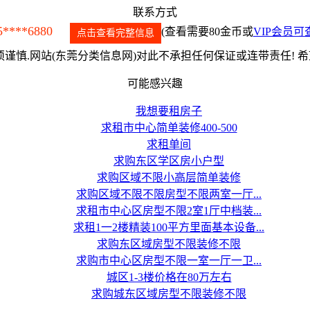
联系方式
5****6880
(查看需要80金币或
VIP会员可
点击查看完整信息
谨慎.网站(东莞分类信息网)对此不承担任何保证或连带责任! 
可能感兴趣
我想要租房子
求租市中心简单装修400-500
求租单间
求购东区学区房小户型
求购区域不限小高层简单装修
求购区域不限不限房型不限两室一厅...
求租市中心区房型不限2室1厅中档装...
求租1一2楼精装100平方里面基本设备...
求购东区域房型不限装修不限
求购市中心区房型不限一室一厅一卫...
城区1-3楼价格在80万左右
求购城东区域房型不限装修不限