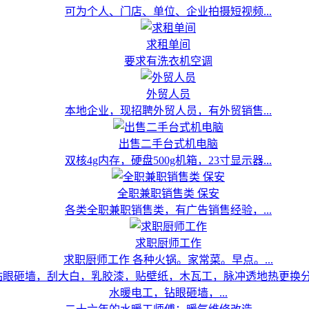
可为个人、门店、单位、企业拍摄短视频...
求租单间
要求有洗衣机空调
外贸人员
本地企业，现招聘外贸人员，有外贸销售...
出售二手台式机电脑
双核4g内存，硬盘500g机箱，23寸显示器...
全职兼职销售类 保安
各类全职兼职销售类，有广告销售经验，...
求职厨师工作
求职厨师工作 各种火锅。家常菜。早点。...
水暖电工，钻眼砸墙，...